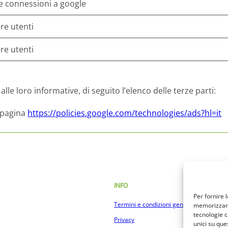
le connessioni a google
re utenti
re utenti
lle loro informative, di seguito l’elenco delle terze parti:
 pagina
https://policies.google.com/technologies/ads?hl=it
INFO
Per fornire 
Termini e condizioni generali
memorizzare 
tecnologie c
Privacy
unici su que