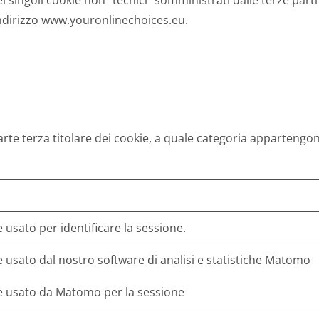
ei singoli cookie non “tecnici” somministrati dalle terze pa
l’indirizzo www.youronlinechoices.eu.
 la parte terza titolare dei cookie, a quale categoria apparte
 usato per identificare la sessione.
 usato dal nostro software di analisi e statistiche Matomo
e usato da Matomo per la sessione