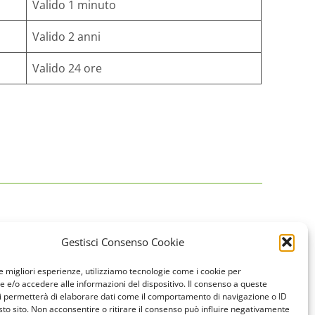
Valido 1 minuto
Valido 2 anni
Valido 24 ore
Gestisci Consenso Cookie
RECA ITALIA S.r.l.
le migliori esperienze, utilizziamo tecnologie come i cookie per
Via Capitello, 14
e/o accedere alle informazioni del dispositivo. Il consenso a queste
37040, Gazzolo d’Arcole (VR)
i permetterà di elaborare dati come il comportamento di navigazione o ID
Tel.: +39 045 7669611
sto sito. Non acconsentire o ritirare il consenso può influire negativamente