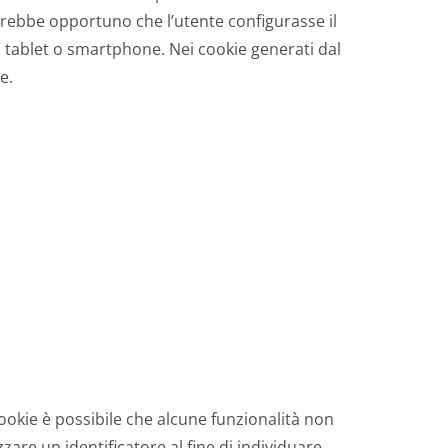
arebbe opportuno che l’utente configurasse il
, tablet o smartphone. Nei cookie generati dal
e.
cookie è possibile che alcune funzionalità non
are un identificatore al fine di individuare