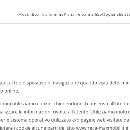
Moduli
Box in alluminio
Pianali e pannelli
Sottopianali
Sist
ati sul tuo dispositivo di navigazione quando visiti determina
p online.
omini utilizziamo cookie, chiedendone il consenso all’utente 
zzare le informazioni rivolte all’utente. Utilizziamo inoltre
ser e sistema operativo utilizzato e/o pagine web visitate da u
ifiutare i cookie alcune parti del sito www.reca-maxmobil.it 