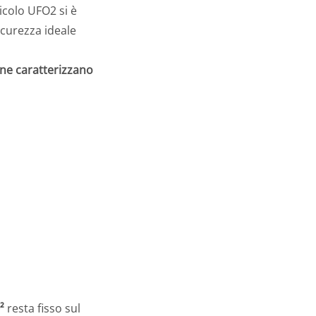
icolo UFO2 si è
curezza ideale
ione caratterizzano
²
resta fisso sul