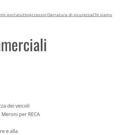
emi portatutto
Accessori
Serratura di sicurezza
Chi siamo
mmerciali
za dei veicoli
e Meroni per RECA
re e alla