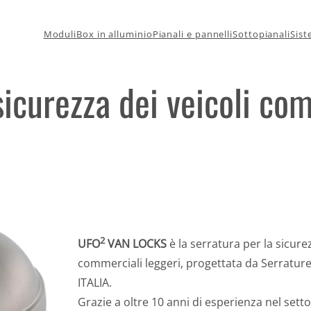
Moduli
Box in alluminio
Pianali e pannelli
Sottopianali
Sist
sicurezza dei veicoli co
2
UFO
VAN LOCKS
è la serratura per la sicurez
commerciali leggeri, progettata da Serratur
ITALIA.
Grazie a oltre 10 anni di esperienza nel setto