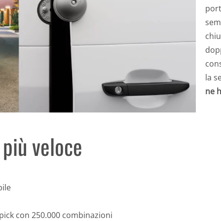
port
semp
chiu
dopp
con
la s
ne h
 più veloce
bile
i-pick con 250.000 combinazioni