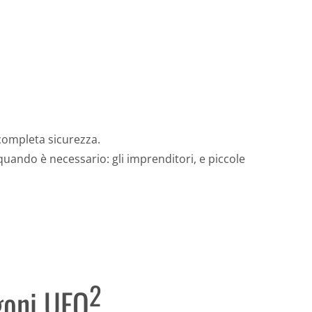
 completa sicurezza.
uando è necessario: gli imprenditori, e piccole
2
goni UFO