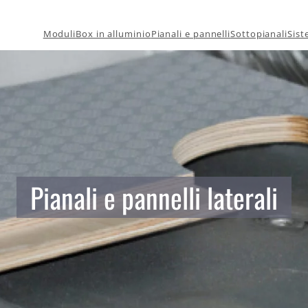
Moduli
Box in alluminio
Pianali e pannelli
Sottopianali
Sist
Pianali e pannelli laterali