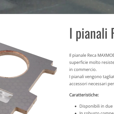
I pianal
Il pianale Reca MAXMOB
superficie molto resiste
in commercio.
I pianali vengono taglia
accessori necessari per
Caratteristiche:
Disponibili in due
In robusto compen